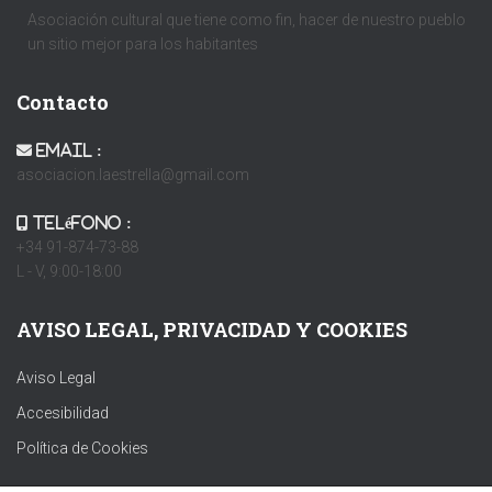
Asociación cultural que tiene como fin, hacer de nuestro pueblo
un sitio mejor para los habitantes
Contacto
Email :
asociacion.laestrella@gmail.com
Teléfono :
+34 91-874-73-88
L - V, 9:00-18:00
AVISO LEGAL, PRIVACIDAD Y COOKIES
Aviso Legal
Accesibilidad
Política de Cookies