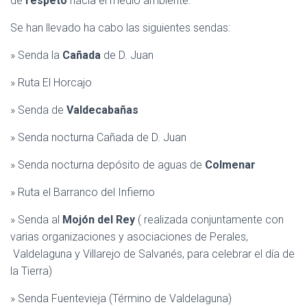
de
respeto
hacia el medio ambiente.
C
I
Se han llevado ha cabo las siguientes sendas:
Ó
N
» Senda la
Cañada
de D. Juan
» Ruta El Horcajo
» Senda de
Valdecabañas
» Senda nocturna Cañada de D. Juan
» Senda nocturna depósito de aguas de
Colmenar
» Ruta el Barranco del Infierno
» Senda al
Mojón del Rey
( realizada conjuntamente con
varias organizaciones y asociaciones de Perales,
Valdelaguna y Villarejo de Salvanés, para celebrar el día de
la Tierra)
» Senda Fuentevieja (Término de Valdelaguna)