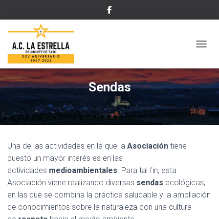
C
A
M
B
Sendas
I
A
R
M
O
D
O
Una de las actividades en la que la
Asociación
tiene
D
puesto un mayor interés es en las
E
actividades
medioambientales
. Para tal fin, esta
N
A
Asociación viene realizando diversas
sendas
ecológicas,
V
en las que se combina la práctica saludable y la ampliación
E
de conocimientos sobre la naturaleza con una cultura
G
A