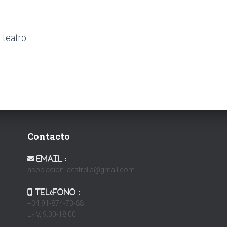
 teatro.
Contacto
Email :
asociacion.laestrella@gmail.com
Teléfono :
+34 91-874-73-88
L - V, 9:00-18:00