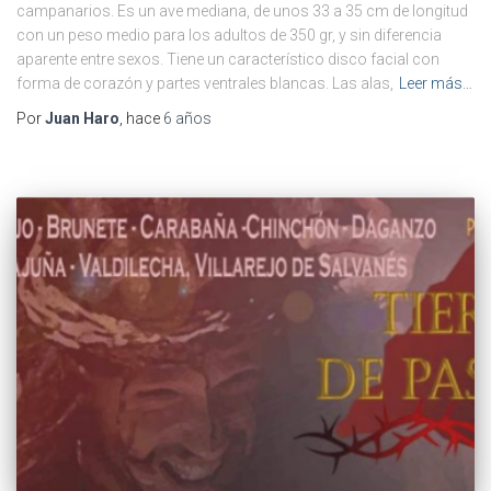
campanarios. Es un ave mediana, de unos 33 a 35 cm de longitud
con un peso medio para los adultos de 350 gr, y sin diferencia
aparente entre sexos. Tiene un característico disco facial con
forma de corazón y partes ventrales blancas. Las alas,
Leer más…
Por
Juan Haro
, hace
6 años