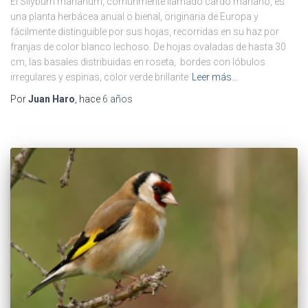
El Silybum marianum, comúnmente llamado cardo mariano, es
una planta herbácea anual o bienal, originaria de Europa y
fácilmente distinguible por sus hojas, recorridas en su haz por
franjas de color blanco lechoso. De hojas ovaladas de hasta 30
cm, las basales distribuidas en roseta, bordes con lóbulos
irregulares y espinas, color verde brillante
Leer más…
Por
Juan Haro
, hace
6 años