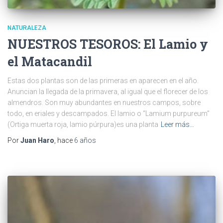
NATURALEZA
NUESTROS TESOROS: El Lamio y
el Matacandil
Estas dos plantas son de las primeras en aparecen en el año.
Anuncian la llegada de la primavera, al igual que el florecer de los
almendros. Son muy abundantes en nuestros campos, sobre
todo, en eriales y descampados. El lamio o “Lamium purpureum”
(Ortiga muerta roja, lamio púrpura)es una planta
Leer más…
Por
Juan Haro
, hace
6 años