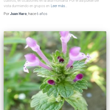
cultivos, en ocasiones en la alta montaña. Por el día puede ser
vista durmiendo en grupos en
Leer más…
Por
Juan Haro
, hace
6 años