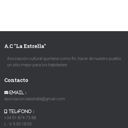
A.C "La Estrella"
Asociación cultural que tiene como fin, hacer de nuestro pueblo
un sitio mejor para los habitantes
Contacto
Email :
asociacion.laestrella@gmail.com
Teléfono :
+34 91-874-73-88
L - V, 9:00-18:00