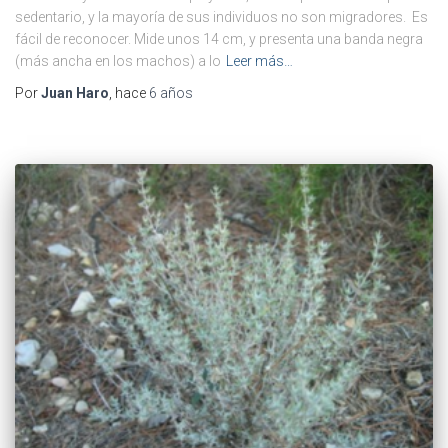
sedentario, y la mayoría de sus individuos no son migradores. Es
fácil de reconocer. Mide unos 14 cm, y presenta una banda negra
(más ancha en los machos) a lo
Leer más…
Por
Juan Haro
, hace
6 años