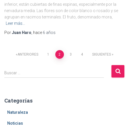
inferior; están cubiertas de finas espinas, especialmente por la
nervadura media. Las flores son de color blanco o rosado y se
agrupan en racimos terminales. El fruto, denominado mora,
Leer más…
Por
Juan Haro
, hace
6 años
Paginación
ANTERIORES
1
2
3
4
SIGUIENTES
de
B
Buscar …
u
entradas
s
c
a
Categorías
r
:
Naturaleza
Noticias