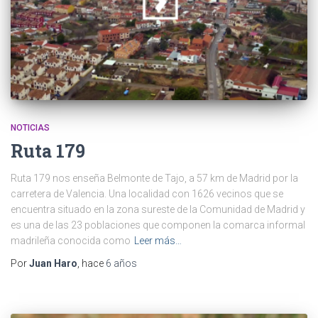
NOTICIAS
Ruta 179
Ruta 179 nos enseña Belmonte de Tajo, a 57 km de Madrid por la
carretera de Valencia. Una localidad con 1626 vecinos que se
encuentra situado en la zona sureste de la Comunidad de Madrid y
es una de las 23 poblaciones que componen la comarca informal
madrileña conocida como
Leer más…
Por
Juan Haro
, hace
6 años