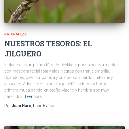
NATURALEZA
NUESTROS TESOROS: EL
JILGUERO
El jilguero es un pájaro fácil de identificar por su cabeza tricolor
con máscara facial roja y alas negras con franja amarilla.
Cuando es joven su cabeza y cuerpo son pardo uniforme y
jaspeado. Adquiere el típico dibujo cefálico tricolor tras la
primera muda parcial en otoño.Macho y hembra son muy
parecidos.
Leer más…
Por
Juan Haro
, hace
6 años