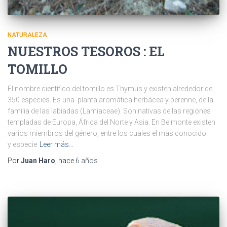
NATURALEZA
NUESTROS TESOROS : EL
TOMILLO
El nombre científico del tomillo es Thymus y existen alrededor de
350 especies. Es una planta aromática herbácea y perenne, de la
familia de las labiadas (Lamiaceae). Son nativas de las regiones
templadas de Europa, África del Norte y Asia. En Belmonte existen
varios miembros del género, entre los cuales el más conocido
y especie
Leer más…
Por
Juan Haro
, hace
6 años